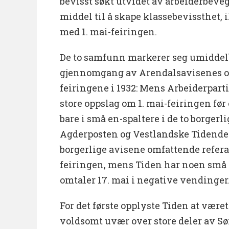
bevisst søkt utvidet av arbeiderbeve
middel til å skape klassebevissthet, 
med 1. mai-feiringen.
De to samfunn markerer seg umiddel
gjennomgang av Arendalsavisenes omt
feiringene i 1932: Mens Arbeiderpart
store oppslag om 1. mai-feiringen før
bare i små en-spaltere i de to borgerl
Agderposten og Vestlandske Tidende. 
borgerlige avisene omfattende referat
feiringen, mens Tiden har noen små 
omtaler 17. mai i negative vendinger
For det første opplyste Tiden at været 
voldsomt uvær over store deler av Sø