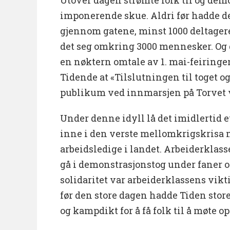
imponerende skue. Aldri før hadde det 
gjennom gatene, minst 1000 deltagere
det seg omkring 3000 mennesker. Og d
en nøktern omtale av 1. mai-feiringe
Tidende at «Tilslutningen til toget 
publikum ved innmarsjen på Torvet v
Under denne idyll lå det imidlertid et
inne i den verste mellomkrigskrisa 
arbeidsledige i landet. Arbeiderklass
gå i demonstrasjonstog under faner o
solidaritet var arbeiderklassens vik
før den store dagen hadde Tiden stor
og kampdikt for å få folk til å møte op