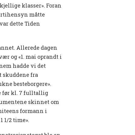
kjellige klasser». Foran
artihensyn måtte
 var dette Tiden
 annet. Allerede dagen
ær og «1. mai oprandt i
nnem hadde vi det
t skuddene fra
ukne besteborgere».
r kl. 7 fulltallig
trumentene skinnet om
miteens formann i
1 1/2 time».
onstrasjonstoget ble en