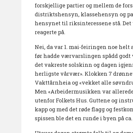
forskjellige partier og mellem de fors
distriktshensyn, klassehensyn og p
hensynet til riksinteressene stå. Det
reagerte på.
Nei, da var 1. mai-feiringen noe helt
før hadde værvarslingen spådd godt v
det vakreste solskinn og dagen igje
herligste vårvær». Klokken 7 drønne
Vakttårnheia og «vekket alle søvndr
Men «Arbeidermusikken var allerede fø
utenfor Folkets Hus. Guttene og ins
kapp og med det røde flagg og festko
spissen ble det en runde i byen på ca. 
Utover dagen strømte folk til og dem