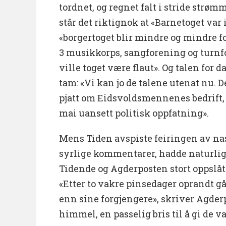
tordnet, og regnet falt i stride strøm
står det riktignok at «Barnetoget va
«borgertoget blir mindre og mindre fo
3 musikkorps, sangforening og turnfor
ville toget være flaut». Og talen for
tam: «Vi kan jo de talene utenat nu. 
pjatt om Eidsvoldsmennenes bedrift, o
mai uansett politisk oppfatning».
Mens Tiden avspiste feiringen av n
syrlige kommentarer, hadde naturli
Tidende og Agderposten stort oppslått
«Etter to vakre pinsedager oprandt 
enn sine forgjengere», skriver Agderp
himmel, en passelig bris til å gi de va