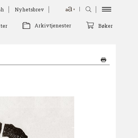
sh
Nyhetsbrev
Arkivtjenester
tter
Bøker