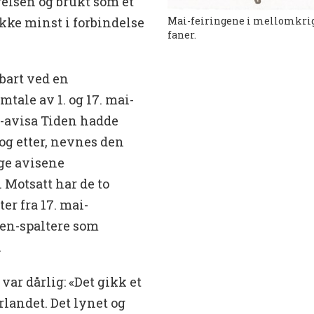
gelsen og brukt som et
Mai-feiringene i mellomkrigs
ikke minst i forbindelse
faner.
bart ved en
ale av 1. og 17. mai-
i-avisa Tiden hadde
 og etter, nevnes den
ige avisene
Motsatt har de to
er fra 17. mai-
en-spaltere som
.
var dårlig: «Det gikk et
rlandet. Det lynet og