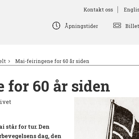
Kontakt oss
Engli
Bille
Åpningstider
lt
Mai-feiringene for 60 år siden
 for 60 år siden
ivet
i står for tur. Den
erbevegelsens dag, den