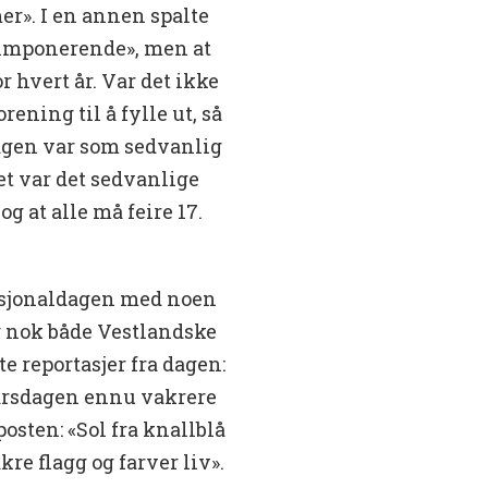
mer». I en annen spalte
r imponerende», men at
r hvert år. Var det ikke
ening til å fylle ut, så
 dagen var som sedvanlig
Det var det sedvanlige
g at alle må feire 17.
asjonaldagen med noen
g nok både Vestlandske
e reportasjer fra dagen:
gårsdagen ennu vakrere
osten: «Sol fra knallblå
kre flagg og farver liv».