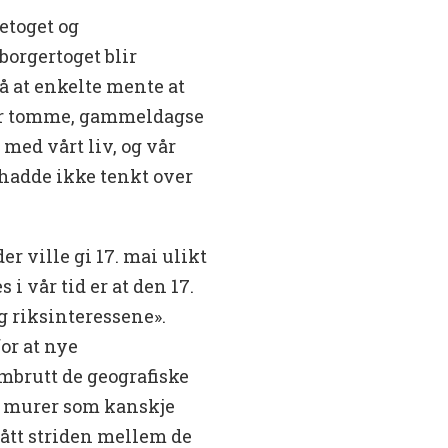
etoget og
borgertoget blir
på at enkelte mente at
 er tomme, gammeldagse
 med vårt liv, og vår
hadde ikke tenkt over
er ville gi 17. mai ulikt
i vår tid er at den 17.
g riksinteressene».
or at nye
brutt de geografiske
ye murer som kanskje
 fått striden mellem de