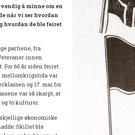
ødvendig å minne om en
åde når vi ser hvordan
 og hvordan de ble feiret
ge partiene, fra
 Veteraner innen
. For 60 år siden feiret
 i mellomkrigstida var
derklassen og 17. mai for
assene var så skarpt, at
og to kulturer.
orskjellige økonomiske
adde: Skillet ble