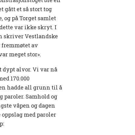
gått et så stort tog
, og på Torget samlet
ette var ikke skryt. I
n skriver Vestlandske
og fremmøtet av
ar meget stor».
 dypt alvor. Vi var nå
med 170.000
en hadde all grunn til å
g paroler. Samhold og
tigste våpen og dagen
e oppslag med paroler
p: