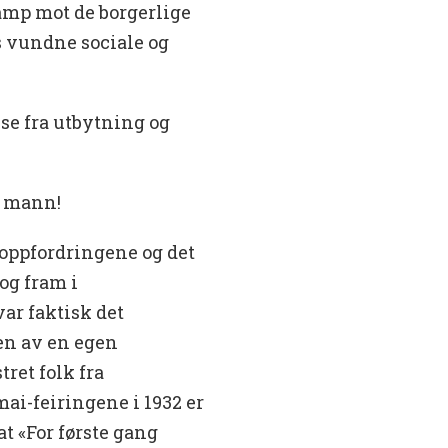
amp mot de borgerlige
s vundne sociale og
lse fra utbytning og
g mann!
 oppfordringene og det
og fram i
var faktisk det
en av en egen
ret folk fra
 mai-feiringene i 1932 er
at «For første gang