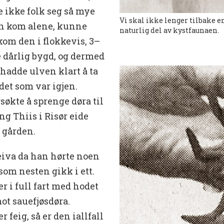
e ikke folk seg så mye
Vi skal ikke lenger tilbake en
en kom alene, kunne
naturlig del av kystfaunaen.
kom den i flokkevis, 3–
te dårlig bygd, og dermed
hadde ulven klart å ta
det som var igjen.
søkte å sprenge døra til
ng Thiis i Risør eide
v gården.
eiva da han hørte noen
om nesten gikk i ett.
er i full fart med hodet
mot sauefjøsdøra.
 feig, så er den iallfall