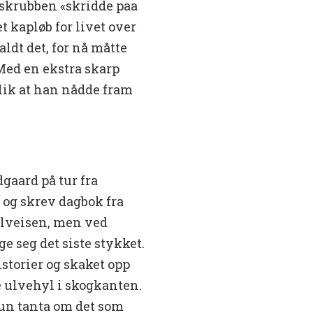
å skrubben «skridde paa
et kapløb for livet over
ldt det, for nå måtte
 Med en ekstra skarp
slik at han nådde fram
gaard på tur fra
 og skrev dagbok fra
lveisen, men ved
e seg det siste stykket.
istorier og skaket opp
e ulvehyl i skogkanten.
hun tanta om det som