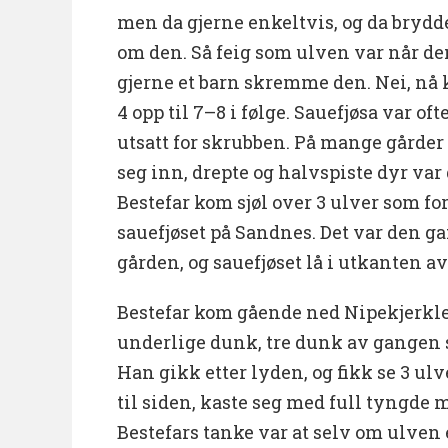
men da gjerne enkeltvis, og da brydd
om den. Så feig som ulven var når d
gjerne et barn skremme den. Nei, nå 
4 opp til 7–8 i følge. Sauefjøsa var of
utsatt for skrubben. På mange gårder 
seg inn, drepte og halvspiste dyr var 
Bestefar kom sjøl over 3 ulver som for
sauefjøset på Sandnes. Det var den ga
gården, og sauefjøset lå i utkanten a
Bestefar kom gående ned Nipekjerkl
underlige dunk, tre dunk av gangen s
Han gikk etter lyden, og fikk se 3 ulv
til siden, kaste seg med full tyngde 
Bestefars tanke var at selv om ulven er