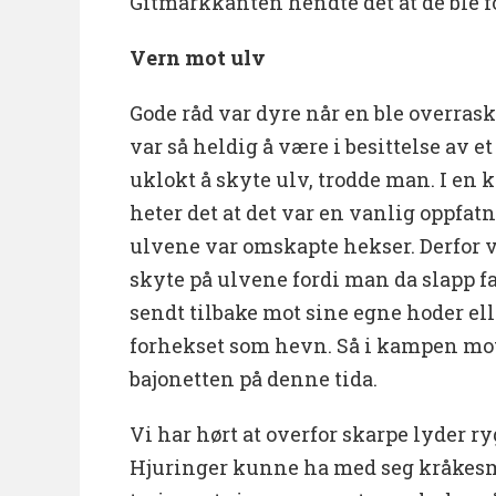
Gitmarkkanten hendte det at de ble f
Vern mot ulv
Gode råd var dyre når en ble overrask
var så heldig å være i besittelse av 
uklokt å skyte ulv, trodde man. I en ki
heter det at det var en vanlig oppfa
ulvene var omskapte hekser. Derfor v
skyte på ulvene fordi man da slapp f
sendt tilbake mot sine egne hoder ell
forhekset som hevn. Så i kampen mo
bajonetten på denne tida.
Vi har hørt at overfor skarpe lyder ry
Hjuringer kunne ha med seg kråkesme