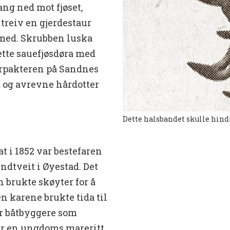
ang ned mot fjøset,
 treiv en gjerdestaur
n med. Skrubben luska
ette sauefjøsdøra med
orpakteren på Sandnes
d og avrevne hårdotter
Dette halsbandet skulle hindr
at i 1852 var bestefaren
ndtveit i Øyestad. Det
n brukte skøyter for å
n karene brukte tida til
ar båtbyggere som
ar en ungdoms mareritt.