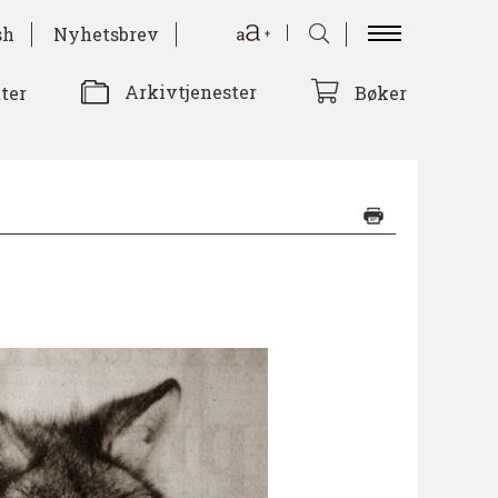
sh
Nyhetsbrev
Arkivtjenester
tter
Bøker