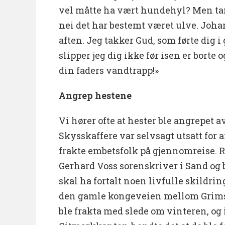
vel måtte ha vært hundehyl? Men tan
nei det har bestemt været ulve. Joh
aften. Jeg takker Gud, som førte dig i
slipper jeg dig ikke før isen er borte 
din faders vandtrapp!»
Angrep hestene
Vi hører ofte at hester ble angrepet a
Skysskaffere var selvsagt utsatt for 
frakte embetsfolk på gjennomreise. R
Gerhard Voss sorenskriver i Sand og 
skal ha fortalt noen livfulle skildri
den gamle kongeveien mellom Grimst
ble frakta med slede om vinteren, og