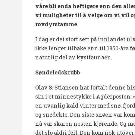
våre bli enda heftigere enn den allere
vi muligheter til å velge om vi vil 
rovdyrstamme.
I dag er det stort sett på innlandet u
ikke lenger tilbake enn til 1850-åra f
naturlig del av kystfaunaen.
Søndeledskrubb
Olav S. Stiansen har fortalt denne his
sin i et minnestykke i Agderposten: 
en uvanlig kald vinter med snø, fjord
og snødekte. Den siste snøen var ko
nå var skaren nesten kjørende. Og m
det slo aldri feil. Den kom nok utover