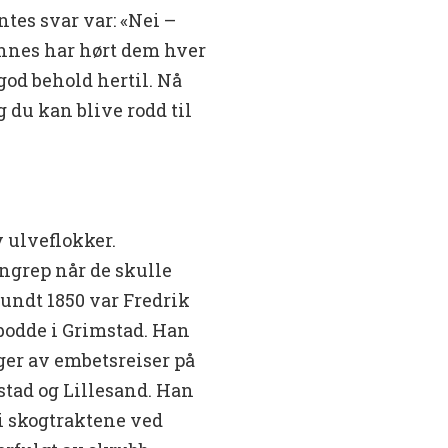
tes svar var: «Nei –
annes har hørt dem hver
 god behold hertil. Nå
og du kan blive rodd til
v ulveflokker.
angrep når de skulle
undt 1850 var Fredrik
bodde i Grimstad. Han
nger av embetsreiser på
ad og Lillesand. Han
 i skogtraktene ved