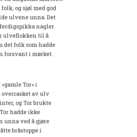
 folk, og sjøl med god
olde ulvene unna. Det
ferdigspikka nagler.
 ulveflokken til å
m det folk som hadde
n forsvant i mørket.
r «gamle Tor» i
 overrasket av ulv
nter, og Tor brukte
 Tor hadde ikke
n unna ved å gjøre
tte bråstoppe i