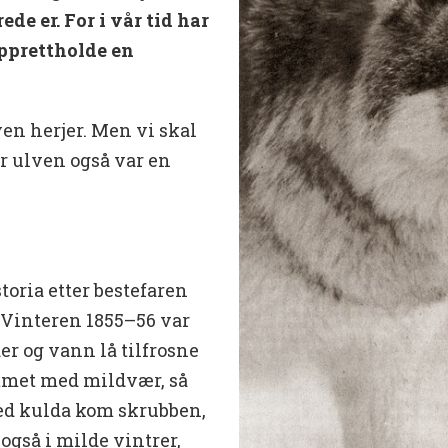
de er. For i vår tid har
opprettholde en
lven herjer. Men vi skal
ør ulven også var en
toria etter bestefaren
«Vinteren 1855–56 var
er og vann lå tilfrosne
mmet med mildvær, så
ed kulda kom skrubben,
 også i milde vintrer,