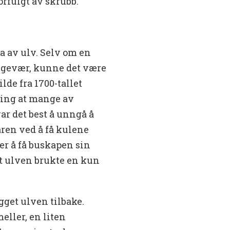
orfulgt av skrubb.
a av ulv. Selv om en
et gevær, kunne det være
lde fra 1700-tallet
tning at mange av
ar det best å unngå å
aren ved å få kulene
er å få buskapen sin
t ulven brukte en kun
gget ulven tilbake.
ller, en liten