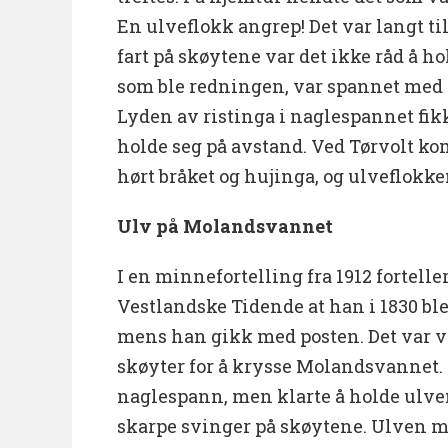
En ulveflokk angrep! Det var langt til
fart på skøytene var det ikke råd å h
som ble redningen, var spannet med 
Lyden av ristinga i naglespannet fikk
holde seg på avstand. Ved Tørvolt ko
hørt bråket og hujinga, og ulveflokke
Ulv på Molandsvannet
I en minnefortelling fra 1912 fortelle
Vestlandske Tidende at han i 1830 ble
mens han gikk med posten. Det var vi
skøyter for å krysse Molandsvannet.
naglespann, men klarte å holde ulve
skarpe svinger på skøytene. Ulven må