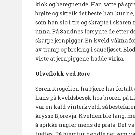
klok og beregnende. Han satte på spr
brølte og skreik det beste han kunne,
som han slo i tre og skrapte i skare
unna. På Sandnes forsynte de etter d
skarpe jernpigger. En kveld våkna f
av tramp og breking i sauefjøset. Blo
viste at jernpiggene hadde virka.
Ulveflokk ved Rore
Søren Krogelien fra Fjære har fortalt 
hans på kveldsbesøk hos broren på Li
var en kald vinterkveld, så bestefare
krysse Bjorevja. Kvelden ble lang, me
å spikke nagler mens de prata. Det v
treftes. På hjemtur hendte det som v