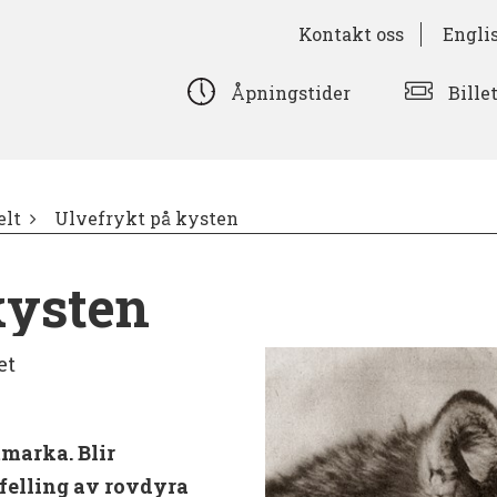
Kontakt oss
Engli
Bille
Åpningstider
lt
Ulvefrykt på kysten
kysten
et
tmarka. Blir
 felling av rovdyra