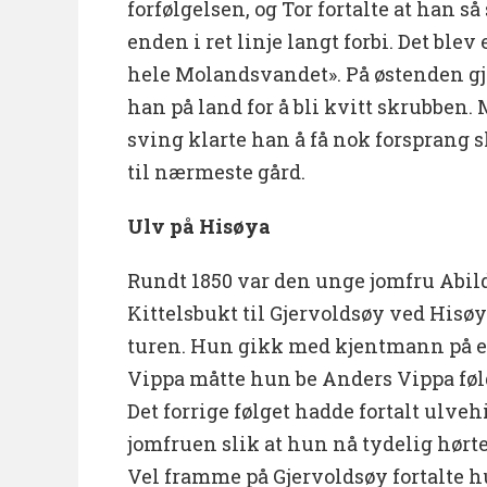
forfølgelsen, og Tor fortalte at han s
enden i ret linje langt forbi. Det blev 
hele Molandsvandet». På østenden gja
han på land for å bli kvitt skrubben.
sving klarte han å få nok forsprang 
til nærmeste gård.
Ulv på Hisøya
Rundt 1850 var den unge jomfru Abild
Kittelsbukt til Gjervoldsøy ved Hisøy
turen. Hun gikk med kjentmann på e
Vippa måtte hun be Anders Vippa følg
Det forrige følget hadde fortalt ulveh
jomfruen slik at hun nå tydelig hørt
Vel framme på Gjervoldsøy fortalte 