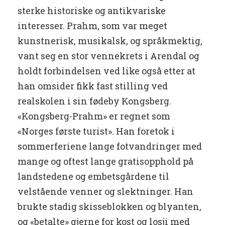
sterke historiske og antikvariske
interesser. Prahm, som var meget
kunstnerisk, musikalsk, og språkmektig,
vant seg en stor vennekrets i Arendal og
holdt forbindelsen ved like også etter at
han omsider fikk fast stilling ved
realskolen i sin fødeby Kongsberg.
«Kongsberg-Prahm» er regnet som
«Norges første turist». Han foretok i
sommerferiene lange fotvandringer med
mange og oftest lange gratisopphold på
landstedene og embetsgårdene til
velstående venner og slektninger. Han
brukte stadig skisseblokken og blyanten,
og «betalte» gjerne for kost og losji med