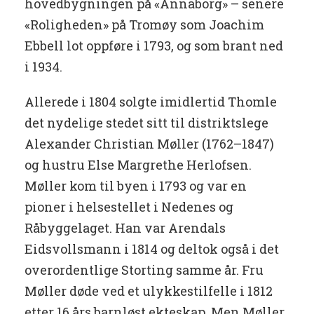
hovedbygningen på «Annaborg» – senere
«Roligheden» på Tromøy som Joachim
Ebbell lot oppføre i 1793, og som brant ned
i 1934.
Allerede i 1804 solgte imidlertid Thomle
det nydelige stedet sitt til distriktslege
Alexander Christian Møller (1762–1847)
og hustru Else Margrethe Herlofsen.
Møller kom til byen i 1793 og var en
pioner i helsestellet i Nedenes og
Råbyggelaget. Han var Arendals
Eidsvollsmann i 1814 og deltok også i det
overordentlige Storting samme år. Fru
Møller døde ved et ulykkestilfelle i 1812
etter 16 års barnløst ekteskap. Men Møller