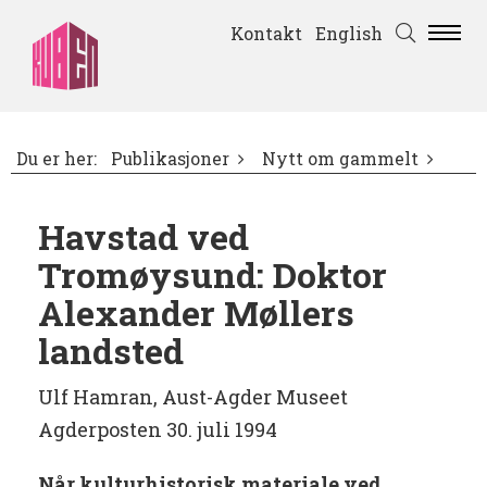
Kontakt
English
Du er her:
Publikasjoner
Nytt om gammelt
Havstad ved
Tromøysund: Doktor
Alexander Møllers
landsted
Ulf Hamran, Aust-Agder Museet
Agderposten 30. juli 1994
Når kulturhistorisk materiale ved