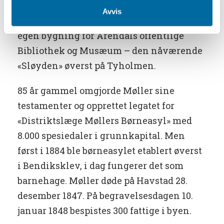
samlet inn pengebidrag til oppføringen
Avvis
av «Doctor Alexander Møllers Minde» –
egen bygning for Arendals offentlige
Bibliothek og Musæum – den nåværende
«Sløyden» øverst på Tyholmen.
85 år gammel omgjorde Møller sine
testamenter og opprettet legatet for
«Distriktslæge Møllers Børneasyl» med
8.000 spesiedaler i grunnkapital. Men
først i 1884 ble børneasylet etablert øverst
i Bendiksklev, i dag fungerer det som
barnehage. Møller døde på Havstad 28.
desember 1847. På begravelsesdagen 10.
januar 1848 bespistes 300 fattige i byen.