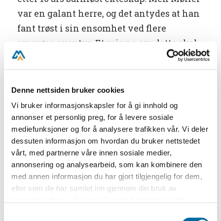
var en galant herre, og det antydes at han
fant trøst i sin ensomhet ved flere
amorøse eventyr. Et minne om dette skal
være «Kjærlighetsborgen» oppe i heia bak
husene på Havstad, hvor også «Rosendal»
hørte med til hage- og parkanlegget.
Denne nettsiden bruker cookies
Vi bruker informasjonskapsler for å gi innhold og
Møller deltok med liv og lyst i byens
annonser et personlig preg, for å levere sosiale
selskapelige liv, spilte komedie i det
mediefunksjoner og for å analysere trafikken vår. Vi deler
Dramatiske Selskab hvor han var direktør
dessuten informasjon om hvordan du bruker nettstedet
vårt, med partnerne våre innen sosiale medier,
alt i 1790-årene, og var med såvel i Læse-
annonsering og analysearbeid, som kan kombinere den
som i Skydeselskabet. Han var blant
med annen informasjon du har gjort tilgjengelig for dem,
Museets Stiftere i 1832, og hadde
eller som de har samlet inn gjennom din bruk av
testamentert alle sine samlinger og sitt
tjenestene deres. Du kan når som helst trekke ditt
samtykke i ettertid ved å trykke på bindersen i hjørnet,
bibliotek til museet. Men det meste strøk
Samtykkevalg