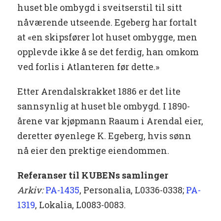
huset ble ombygd i sveitserstil til sitt
nåværende utseende. Egeberg har fortalt
at «en skipsfører lot huset ombygge, men
opplevde ikke å se det ferdig, han omkom
ved forlis i Atlanteren før dette.»
Etter Arendalskrakket 1886 er det lite
sannsynlig at huset ble ombygd. I 1890-
årene var kjøpmann Raaum i Arendal eier,
deretter øyenlege K. Egeberg, hvis sønn
nå eier den prektige eiendommen.
Referanser til KUBENs samlinger
Arkiv:
PA-1435
, Personalia, L0336-0338;
PA-
1319
, Lokalia, L0083-0083.