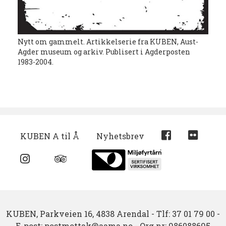
Nytt om gammelt. Artikkelserie fra KUBEN, Aust-
Agder museum og arkiv. Publisert i Agderposten
1983-2004.
KUBEN A til Å
Nyhetsbrev
KUBEN,
Parkveien 16,
4838 Arendal
-
Tlf: 37 01 79 00
-
E-post:
postmottak@aama.no
-
Org.nr: 986088695