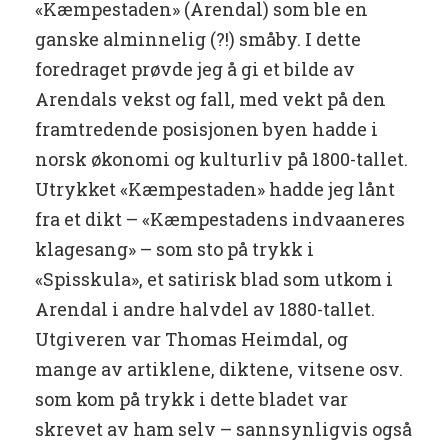
«Kæmpestaden» (Arendal) som ble en
ganske alminnelig (?!) småby. I dette
foredraget prøvde jeg å gi et bilde av
Arendals vekst og fall, med vekt på den
framtredende posisjonen byen hadde i
norsk økonomi og kulturliv på 1800-tallet.
Utrykket «Kæmpestaden» hadde jeg lånt
fra et dikt – «Kæmpestadens indvaaneres
klagesang» – som sto på trykk i
«Spisskula», et satirisk blad som utkom i
Arendal i andre halvdel av 1880-tallet.
Utgiveren var Thomas Heimdal, og
mange av artiklene, diktene, vitsene osv.
som kom på trykk i dette bladet var
skrevet av ham selv – sannsynligvis også