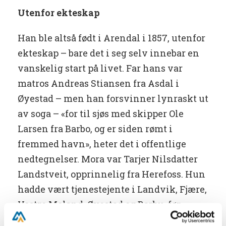
Utenfor ekteskap
Han ble altså født i Arendal i 1857, utenfor
ekteskap – bare det i seg selv innebar en
vanskelig start på livet. Far hans var
matros Andreas Stiansen fra Asdal i
Øyestad – men han forsvinner lynraskt ut
av soga – «for til sjøs med skipper Ole
Larsen fra Barbo, og er siden rømt i
fremmed havn», heter det i offentlige
nedtegnelser. Mora var Tarjer Nilsdatter
Landstveit, opprinnelig fra Herefoss. Hun
hadde vært tjenestejente i Landvik, Fjære,
Vestre Moland, Øyestad og Barbu, før
Thomas kom til verden.