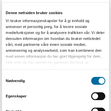
Hennes – og barnets – situasjon ble ikke
Denne nettsiden bruker cookies
lettere av at den nyfødte gutten hadde en
Vi bruker informasjonskapsler for å gi innhold og
øyesykdom, som var så alvorlig at han
annonser et personlig preg, for å levere sosiale
måtte ha legehjelp. Det fikk han, etter at
mediefunksjoner og for å analysere trafikken vår. Vi deler
mora hadde henvendt seg til
dessuten informasjon om hvordan du bruker nettstedet
vårt, med partnerne våre innen sosiale medier,
fattigvesenet – men prisen for det var
annonsering og analysearbeid, som kan kombinere den
flere ydmykelser – henvendelsen førte til
med annen informasjon du har gjort tilgjengelig for dem,
en tautrekking mellom
eller som de har samlet inn gjennom din bruk av
fattigkommisjonen i Arendal og Herefoss,
tjenestene deres. Du kan når som helst trekke ditt
samtykke i ettertid ved å trykke på bindersen i hjørnet,
om hvem som skulle ha ansvaret for å
Samtykkevalg
så endre samtykke og så avvis.
Nødvendig
hjelpe mor og barn med legebehandling
og livsopphold.
Egenskaper
Det endte med at Tarjer Nilsdatter måtte
flytte tilbake til Herefoss, hvor hun og