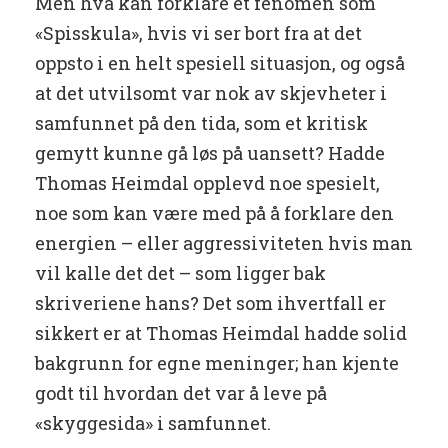
Men hva kan forklare et fenomen som
«Spisskula», hvis vi ser bort fra at det
oppsto i en helt spesiell situasjon, og også
at det utvilsomt var nok av skjevheter i
samfunnet på den tida, som et kritisk
gemytt kunne gå løs på uansett? Hadde
Thomas Heimdal opplevd noe spesielt,
noe som kan være med på å forklare den
energien – eller aggressiviteten hvis man
vil kalle det det – som ligger bak
skriveriene hans? Det som ihvertfall er
sikkert er at Thomas Heimdal hadde solid
bakgrunn for egne meninger; han kjente
godt til hvordan det var å leve på
«skyggesida» i samfunnet.