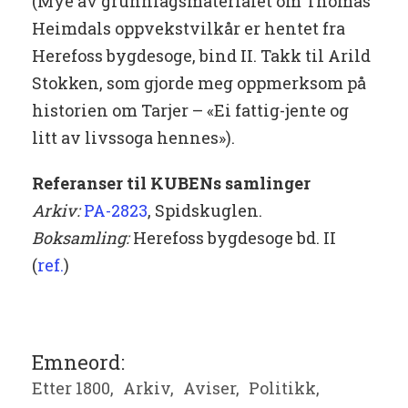
(Mye av grunnlagsmaterialet om Thomas
Heimdals oppvekstvilkår er hentet fra
Herefoss bygdesoge, bind II. Takk til Arild
Stokken, som gjorde meg oppmerksom på
historien om Tarjer – «Ei fattig-jente og
litt av livssoga hennes»).
Referanser til KUBENs samlinger
Arkiv:
PA-2823
, Spidskuglen.
Boksamling:
Herefoss bygdesoge bd. II
(
ref.
)
Emneord:
Etter 1800,
Arkiv,
Aviser,
Politikk,