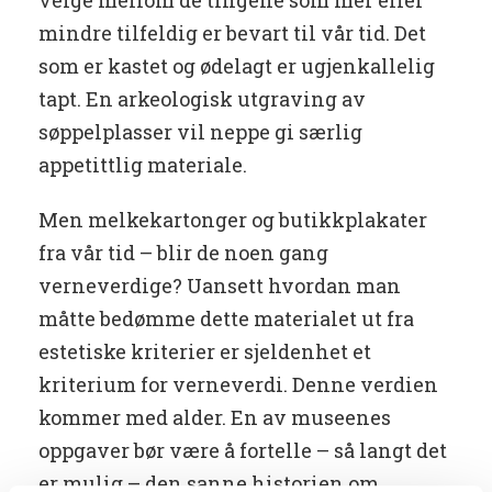
velge mellom de tingene som mer eller
mindre tilfeldig er bevart til vår tid. Det
som er kastet og ødelagt er ugjenkallelig
tapt. En arkeologisk utgraving av
søppelplasser vil neppe gi særlig
appetittlig materiale.
Men melkekartonger og butikkplakater
fra vår tid – blir de noen gang
verneverdige? Uansett hvordan man
måtte bedømme dette materialet ut fra
estetiske kriterier er sjeldenhet et
kriterium for verneverdi. Denne verdien
kommer med alder. En av museenes
oppgaver bør være å fortelle – så langt det
er mulig – den sanne historien om