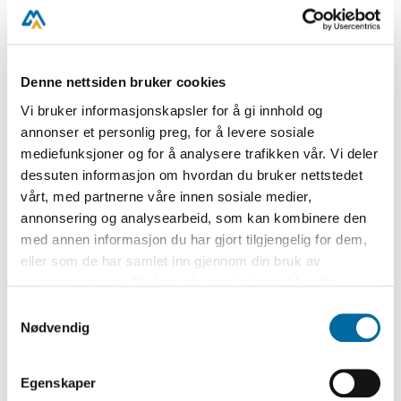
hvordan folk i Aust-Agder levde i fortida.
Om 20 år er også 1990-åra blitt fortid og
historie. Da er det ikke spørsmål om stygt
Denne nettsiden bruker cookies
eller pent, høyverdig eller simpelt, men
Vi bruker informasjonskapsler for å gi innhold og
hvordan virkeligheten var.
annonser et personlig preg, for å levere sosiale
Melkekartongene og butikkplakatene er
mediefunksjoner og for å analysere trafikken vår. Vi deler
dessuten informasjon om hvordan du bruker nettstedet
sanne. De er typiske gjenstander fra vår
vårt, med partnerne våre innen sosiale medier,
tid. Hvordan de skal tolkes og hvilke
annonsering og analysearbeid, som kan kombinere den
historier som skal fortelles om dem – det
med annen informasjon du har gjort tilgjengelig for dem,
er et valg som må gjøres i fremtiden.
eller som de har samlet inn gjennom din bruk av
tjenestene deres. Du kan når som helst trekke ditt
Mange kilder vil være tilgjengelige for å
samtykke i ettertid ved å trykke på bindersen i hjørnet,
Samtykkevalg
sette våre gjenstander fra
så endre samtykke og så avvis.
Nødvendig
dagligvarebransjen inn i en
sammenheng. Mye er kanskje blitt
Egenskaper
annerledes – hva vet vel vi i dag.