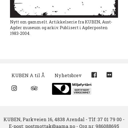
Nytt om gammelt. Artikkelserie fra KUBEN, Aust-
Agder museum og arkiv. Publisert i Agderposten
1983-2004.
KUBEN A til Å
Nyhetsbrev
KUBEN,
Parkveien 16,
4838 Arendal
-
Tlf: 37 01 79 00
-
E-post:
postmottak@aama.no
-
Org.nr: 986088695