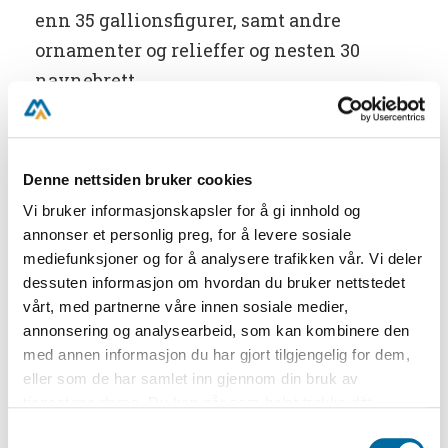
enn 35 gallionsfigurer, samt andre
ornamenter og relieffer og nesten 30
navnebrett.
Skagensamlingen
Hotelleier L. E. Andersen plasserte alle
Denne nettsiden bruker cookies
sine gallionsfigurer, navnebrett m.m. som
Vi bruker informasjonskapsler for å gi innhold og
annonser et personlig preg, for å levere sosiale
atmosfæreskapende elementer i hotellets
mediefunksjoner og for å analysere trafikken vår. Vi deler
spisesal. Gallionssalen på Skagen Hotel
dessuten informasjon om hvordan du bruker nettstedet
ble etter hvert et begrep. Hotelleieren
vårt, med partnerne våre innen sosiale medier,
hadde øye for trefigurenes dekorative
annonsering og analysearbeid, som kan kombinere den
med annen informasjon du har gjort tilgjengelig for dem,
verdi og for hotellets gjester ble de et
eller som de har samlet inn gjennom din bruk av
talende bevis for de farlige forholdene for
tjenestene deres. Du kan når som helst trekke ditt
skipsfarten utenfor Skagen.
samtykke i ettertid ved å trykke på bindersen i hjørnet,
Samtykkevalg