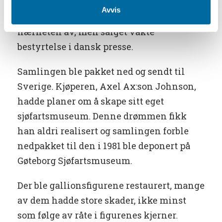
et betydelig beløp, nemlig 70.000 kroner.
Avvis
Dette budet var det ingen andre som kom i
nærheten av, men salget vakte
bestyrtelse i dansk presse.
Samlingen ble pakket ned og sendt til
Sverige. Kjøperen, Axel Ax:son Johnson,
hadde planer om å skape sitt eget
sjøfartsmuseum. Denne drømmen fikk
han aldri realisert og samlingen forble
nedpakket til den i 1981 ble deponert på
Gøteborg Sjøfartsmuseum.
Der ble gallionsfigurene restaurert, mange
av dem hadde store skader, ikke minst
som følge av råte i figurenes kjerner.