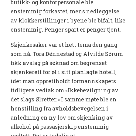
butikk- og kontorpersonale ble
enstemmig forkastet, mens nedleggelse
av klokkerstillinger i byene ble bifalt, like
enstemmig. Penger spart er penger tjent.
Skjenkesaker var et hett tema den gang
som nå. Tora Dønnestad og Alvilde Sørum
fikk avslag på søknad om begrenset
skjenkerett for øl i sitt planlagte hotell,
idet man opprettholdt formannskapets
tidligere vedtak om «Ikkebevilgning av
det slags Ølretter.» I samme møte ble en
henstilling fra avholdsbevegelsen i
anledning en ny lov om skjenking av
alkohol på passasjerskip enstemmig
vedtatt. Det er tydelig at