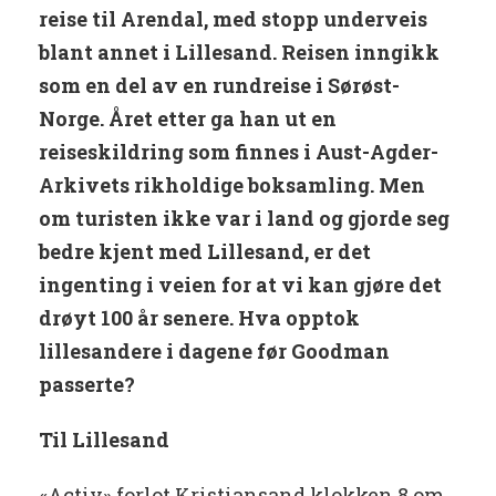
reise til Arendal, med stopp underveis
blant annet i Lillesand. Reisen inngikk
som en del av en rundreise i Sørøst-
Norge. Året etter ga han ut en
reiseskildring som finnes i Aust-Agder-
Arkivets rikholdige boksamling. Men
om turisten ikke var i land og gjorde seg
bedre kjent med Lillesand, er det
ingenting i veien for at vi kan gjøre det
drøyt 100 år senere. Hva opptok
lillesandere i dagene før Goodman
passerte?
Til Lillesand
«Activ» forlot Kristiansand klokken 8 om