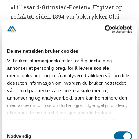
«Lillesand-Grimstad-Posten». Utgiver og
redaktør siden 1894 var boktrykker Olai
Hartmann. Lørdag 22. juni, tre dager før
turisten dro forbi, hadde han under
overskriften «Til vore Læsere» kommet
Denne nettsiden bruker cookies
med følgende kraftsalve:
Vi bruker informasjonskapsler for å gi innhold og
«(...) Den norske Provinspresses Stilling er
annonser et personlig preg, for å levere sosiale
mediefunksjoner og for å analysere trafikken vår. Vi deler
i Almindelighed lidet
dessuten informasjon om hvordan du bruker nettstedet
misundelsesværdig. De smaa Forholde,
vårt, med partnerne våre innen sosiale medier,
det økonomiske Tryk, den intolerante,
annonsering og analysearbeid, som kan kombinere den
fanatiske, trangsynte Forfølgelses-Taktik,
med annen informasjon du har gjort tilgjengelig for dem,
eller som de har samlet inn gjennom din bruk av
der er saa karakteristisk for Smaabyerne,
tjenestene deres. Du kan når som helst trekke ditt
– er alt sammen Ting, vi stadig maa
samtykke i ettertid ved å trykke på bindersen i hjørnet,
Samtykkevalg
kjæmpe med. (...)». Verre var det imidlertid
så endre samtykke og så avvis.
Nødvendig