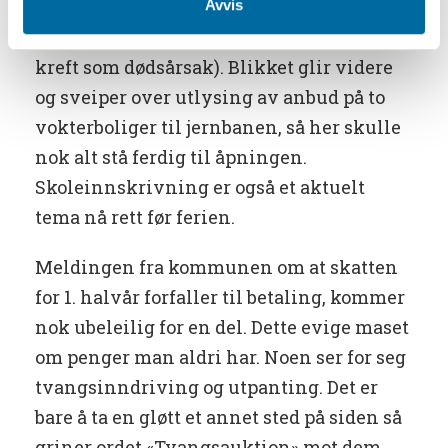
ikke vært noen hemmelighet at hun har
Avvis
vært alvorlig syk. (Kirkeboken oppgir
kreft som dødsårsak). Blikket glir videre
og sveiper over utlysing av anbud på to
vokterboliger til jernbanen, så her skulle
nok alt stå ferdig til åpningen.
Skoleinnskrivning er også et aktuelt
tema nå rett før ferien.
Meldingen fra kommunen om at skatten
for 1. halvår forfaller til betaling, kommer
nok ubeleilig for en del. Dette evige maset
om penger man aldri har. Noen ser for seg
tvangsinndriving og utpanting. Det er
bare å ta en gløtt et annet sted på siden så
griner ordet «Tvangsauktion» mot dem.