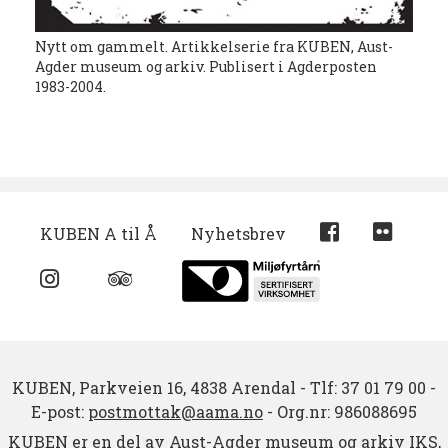
Nytt om gammelt. Artikkelserie fra KUBEN, Aust-
Agder museum og arkiv. Publisert i Agderposten
1983-2004.
KUBEN A til Å
Nyhetsbrev
KUBEN,
Parkveien 16,
4838 Arendal
-
Tlf: 37 01 79 00
-
E-post:
postmottak@aama.no
-
Org.nr: 986088695
KUBEN er en del av Aust-Agder museum og arkiv IKS,