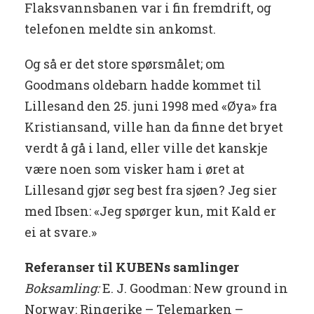
Flaksvannsbanen var i fin fremdrift, og
telefonen meldte sin ankomst.
Og så er det store spørsmålet; om
Goodmans oldebarn hadde kommet til
Lillesand den 25. juni 1998 med «Øya» fra
Kristiansand, ville han da finne det bryet
verdt å gå i land, eller ville det kanskje
være noen som visker ham i øret at
Lillesand gjør seg best fra sjøen? Jeg sier
med Ibsen: «Jeg spørger kun, mit Kald er
ei at svare.»
Referanser til KUBENs samlinger
Boksamling:
E. J. Goodman: New ground in
Norway: Ringerike – Telemarken –