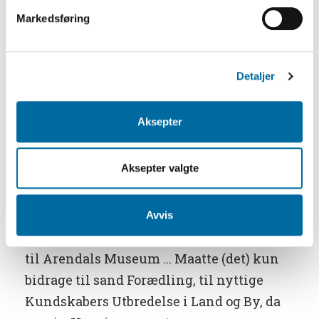
var nettopp Morten Dedekam. Brevet har
Markedsføring
vi på Aust-Agder-Arkivet, og her skriver
Welhaven:
Detaljer
«Til Hr. Morten Dedekam, Arendal.
Aksepter
Et Calendarium, fundet i Trondjems
Domkirke! Man kan ikke nægte det er en
Aksepter valgte
klækkelig Gjenstand for et
fremadstræbende Museum ... Det er
saaledes ikke uden en glad, selvtilfræds
Avvis
Følelse at jeg overlader mit Calendarium
til Arendals Museum ... Maatte (det) kun
bidrage til sand Forædling, til nyttige
Kundskabers Utbredelse i Land og By, da