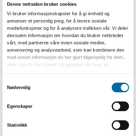
Denne nettsiden bruker cookies
Johan Sebastian Welhaven hadde venner
Vi bruker informasjonskapsler for å gi innhold og
her, og i begynnelsen av 1836 var han her
annonser et personlig preg, for å levere sosiale
på besøk sammen med Ole Falk Ebbell,
mediefunksjoner og for å analysere trafikken vår. Vi deler
som senere ble rådmann i Christiania og
dessuten informasjon om hvordan du bruker nettstedet
som var Morten Smith Dedekams svoger.
vårt, med partnerne våre innen sosiale medier,
annonsering og analysearbeid, som kan kombinere den
Her deltok han i det sosiale liv, med ball
med annen informasjon du har gjort tilgjengelig for dem,
og teaterforestillinger. Han hadde etter
eller som de har samlet inn gjennom din bruk av
eget utsagn en uforglemmelig tid i byen,
tjenestene deres. Du kan når som helst trekke ditt
før han reiste med Anders Dedekam til
samtykke i ettertid ved å trykke på bindersen i hjørnet,
Samtykkevalg
så endre samtykke og så avvis.
Nødvendig
Frankrike med briggen «Arendal». Samme
sommer er han tilbake i Christiania og
sender et brev til Morten Dedekam med
Egenskaper
takk for et fint opphold i Arendal, og med
en gave til det «fremadstræbende
Statistikk
Museum». En av drivkreftene bak museet