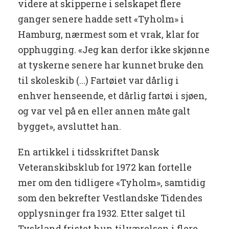
videre at skipperne i selskapet flere
ganger senere hadde sett «Tyholm» i
Hamburg, nærmest som et vrak, klar for
opphugging. «Jeg kan derfor ikke skjønne
at tyskerne senere har kunnet bruke den
til skoleskib (...) Fartøiet var dårlig i
enhver henseende, et dårlig fartøi i sjøen,
og var vel på en eller annen måte galt
bygget», avsluttet han.
En artikkel i tidsskriftet Dansk
Veteranskibsklub for 1972 kan fortelle
mer om den tidligere «Tyholm», samtidig
som den bekrefter Vestlandske Tidendes
opplysninger fra 1932. Etter salget til
Tyskland fristet hun tilværelsen i flere