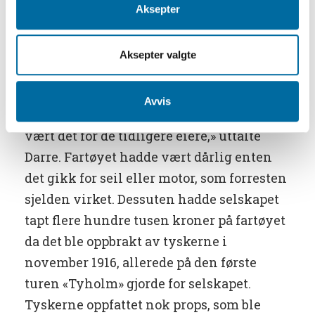
disponentene for A/S Skiens Motor som
Aksepter
kjøpte «Tyholm» fra Arendal, som uttalte
dette til den lokale pressen. Vestlandske
Aksepter valgte
Tidende har tatt inn et referat av
samtalen med grossereren. ««Tyholm» ble
Avvis
et smertensbarn for oss, som den hadde
vært det for de tidligere eiere,» uttalte
Darre. Fartøyet hadde vært dårlig enten
det gikk for seil eller motor, som forresten
sjelden virket. Dessuten hadde selskapet
tapt flere hundre tusen kroner på fartøyet
da det ble oppbrakt av tyskerne i
november 1916, allerede på den første
turen «Tyholm» gjorde for selskapet.
Tyskerne oppfattet nok props, som ble