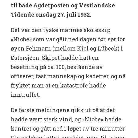
til både Agderposten og Vestlandske
Tidende onsdag 27. juli 1932.
Det var den tyske marines skoleskip
«Niobe» som var gått ned dagen før, sør for
øyen Fehmarn (mellom Kiel og Lübeck) i
Østersjøen. Skipet hadde hatt en
besetning på ca. 100, bestående av
offiserer, fast mannskap og kadetter, og nå
fryktet man at en katastrofe hadde
inntruffet.
De første meldingene gikk ut på at det
hadde vært sterk vind, og «Niobe» hadde
kantret og gått ned i løpet av tre minutter.
Fly og båter lette i området, men til ingen