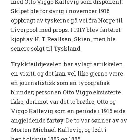
med Otto Viggo Kallevig som disponent.
Skipet ble for øvrig i november 1916
oppbragt av tyskerne på vei fra Norge til
Liverpool med props. I 1917 blev fartøiet
kjøpt av H. T. Realfsen, Skien, men ble
senere solgt til Tyskland.
Trykkfeildjevelen har avlagt artikkelen
en visitt, og det kan vel like gjerne være
en journalistisk som en typografisk
blunder; personen Otto Viggo eksisterte
ikke, derimot var det to brødre, Otto og
Viggo Kallevig som en periode i 1916 eide
angjeldende fartøy. De to var sønner av av
Morten Michael Kallevig, og født i
henholdsvis 1882 og 1885.