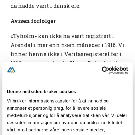
da hadde vært i dansk eie.
Avisen forfølger
«Tyholm» kan ikke ha vært registrert i
Arendal i mer enn noen måneder i 1916. Vi
finner henne ikke i Veritasregisteret før i
1917, og da registrert i Skien. Det vil si at
fartøyet ble innkjøpt for sent til å komme
med i Veritas for 1916, og solgt fra Arendal
igjen tidlig nok til at det er med i
Denne nettsiden bruker cookies
registeret for 1917 med H. T. Realfsen i
Vi bruker informasjonskapsler for å gi innhold og
Skien som eier. Imidlertid finnes
annonser et personlig preg, for å levere sosiale
mediefunksjoner og for å analysere trafikken vår. Vi deler
motorskonnert «Tyholm» oppført med
dessuten informasjon om hvordan du bruker nettstedet
Arendal som hjemmehavn i
vårt, med partnerne våre innen sosiale medier,