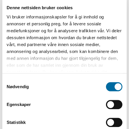
«... For fullt hus og under stor og hjertelig
Denne nettsiden bruker cookies
tilslutning avholdt Arendals
Vi bruker informasjonskapsler for å gi innhold og
sangforening igår sin første konsert i sitt
annonser et personlig preg, for å levere sosiale
eget nybygde hus. Efter hvad man kan
mediefunksjoner og for å analysere trafikken vår. Vi deler
dessuten informasjon om hvordan du bruker nettstedet
dømme fra en enkelt konsert, er de
vårt, med partnerne våre innen sosiale medier,
akustiske forhold i lokalet rent ideelle.»
annonsering og analysearbeid, som kan kombinere den
med annen informasjon du har gjort tilgjengelig for dem,
Så kan man lure på om man allerede da så
eller som de har samlet inn gjennom din bruk av
begynnelsen på slutten, for
tjenestene deres. Du kan når som helst trekke ditt
samtykke i ettertid ved å trykke på bindersen i hjørnet,
sangforeningen ble bare sittende med
Samtykkevalg
så endre samtykke og så avvis.
Nødvendig
bygget i ti år. Meningen var at renter og
avdrag på lån som måtte tas opp utover
Egenskaper
byggefondets midler skulle dekkes av
utleie til andre lag og foreninger.
Statistikk