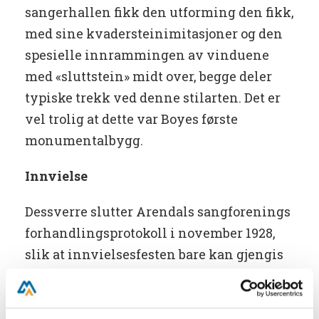
sangerhallen fikk den utforming den fikk,
med sine kvadersteinimitasjoner og den
spesielle innrammingen av vinduene
med «sluttstein» midt over, begge deler
typiske trekk ved denne stilarten. Det er
vel trolig at dette var Boyes første
monumentalbygg.
Innvielse
Dessverre slutter Arendals sangforenings
forhandlingsprotokoll i november 1928,
slik at innvielsesfesten bare kan gjengis
slik den refereres i pressen. Agderpostens
konsertanmelder skrev: