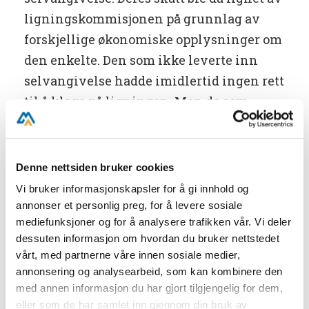
ligningskommisjonen på grunnlag av
forskjellige økonomiske opplysninger om
den enkelte. Den som ikke leverte inn
selvangivelse hadde imidlertid ingen rett
til å klage på ligningen. Men de som
sendte inn skjemaet hadde klagerett, og
flere benyttet seg av denne. Klagen måtte
være skriftlig og sendes
Denne nettsiden bruker cookies
hjemkommunens ligningsnemnd.
Vi bruker informasjonskapsler for å gi innhold og
annonser et personlig preg, for å levere sosiale
En av dem som klaget var gårdbruker
mediefunksjoner og for å analysere trafikken vår. Vi deler
Knut Nesbu i Herefoss kommune (som i
dessuten informasjon om hvordan du bruker nettstedet
vårt, med partnerne våre innen sosiale medier,
dag er innlemmet i Birkenes.) Han var
annonsering og analysearbeid, som kan kombinere den
misfornøyd med ligningen for året 1915.
med annen informasjon du har gjort tilgjengelig for dem,
Også året før, i 1914, mente han at han var
eller som de har samlet inn gjennom din bruk av