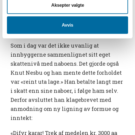
krunur.» 5000 kr. var en stor sum i 1915. Til
Aksepter valgte
sammenligning var en gjennomsnittlig
årslønn for en industriarbeider dette året i
Avvis
underkant av 1000 kr.
Som i dag var det ikke uvanlig at
innbyggerne sammenlignet sitt eget
skattenivå med naboens. Det gjorde også
Knut Nesbu og han mente dette forholdet
var «reint uta lage.» Han betalte langt mer
i skatt enn sine naboer, i følge ham selv.
Derfor avsluttet han klagebrevet med
anmodning om ny ligning av formue og
inntekt:
«Difyr karar! Trek af medelen kr. 3000 aa