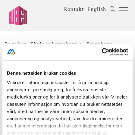
Kontakt
English
Du er her:
Skole og barnehage
Barnehage
Fra rammeplanen
Denne nettsiden bruker cookies
Vi bruker informasjonskapsler for å gi innhold og
Barnas nysgerrighet, kreativitet og vitebegjær
annonser et personlig preg, for å levere sosiale
skal anerkjennes, stimuleres og legges til
mediefunksjoner og for å analysere trafikken vår. Vi deler
grunn for deres læringsprosesser. Barna skal få
dessuten informasjon om hvordan du bruker nettstedet
undersøke, oppdage og forstå sammenhenger,
vårt, med partnerne våre innen sosiale medier,
annonsering og analysearbeid, som kan kombinere den
utvide perspektiver og få ny innsikt.
med annen informasjon du har gjort tilgjengelig for dem,
Bidra til at barna møter et mangfold av
eller som de har samlet inn gjennom din bruk av