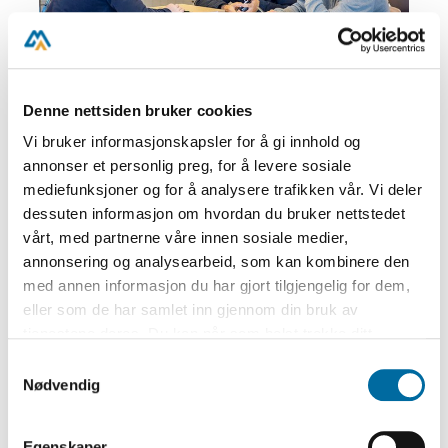
Denne nettsiden bruker cookies
Vi bruker informasjonskapsler for å gi innhold og
Historie og samfunnsfag
annonser et personlig preg, for å levere sosiale
mediefunksjoner og for å analysere trafikken vår. Vi deler
I starten av 1886 var Arendal en av Norges
dessuten informasjon om hvordan du bruker nettstedet
rikeste byer. Velstanden var stor og
vårt, med partnerne våre innen sosiale medier,
kulturlivet blomstret. Så en vakker høstdag
annonsering og analysearbeid, som kan kombinere den
endret alt seg. Det store bankkrakket i
med annen informasjon du har gjort tilgjengelig for dem,
Arendal slo ned som lyn fra klar himmel.
eller som de har samlet inn gjennom din bruk av
Krisen fikk store konsekvenser for både
tjenestene deres. Du kan når som helst trekke ditt
fattig og rik, og bidro blant annet til
samtykke i ettertid ved å trykke på bindersen i hjørnet,
Samtykkevalg
opprettelsen av Det norske Arbeiderparti.
så endre samtykke og så avvis.
Nødvendig
I dette undervisningsopplegget vil elevene
møte Arendal anno 1886, og få bedre kjennskap
Egenskaper