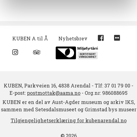
KUBEN A til Å
Nyhetsbrev
KUBEN,
Parkveien 16,
4838 Arendal
-
Tlf: 37 01 79 00
-
E-post:
postmottak@aama.no
-
Org.nr: 986088695
KUBEN er en del av Aust-Agder museum og arkiv IKS,
sammen med Setesdalsmuseet og Grimstad bys museer
Tilgjengelighetserklæring for kubenarendal.no
© 2026