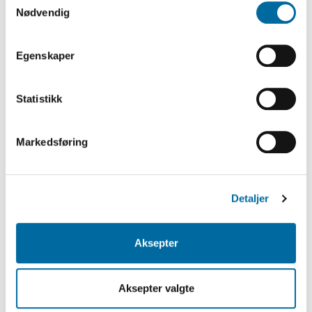
så endre samtykke og så avvis.
Nødvendig
Egenskaper
AGDERS GJENSIDIGE
Statistikk
ASSURANSEFORENINGS ARKIV
Markedsføring
Detaljer
Aksepter
Aksepter valgte
LIKNINGSKLADDER FRA FROLAND