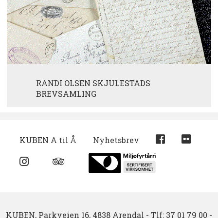
RANDI OLSEN SKJULESTADS
BREVSAMLING
KUBEN A til Å
Nyhetsbrev
KUBEN,
Parkveien 16,
4838 Arendal
-
Tlf: 37 01 79 00
-