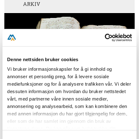
ARKIV
Denne nettsiden bruker cookies
Vi bruker informasjonskapsler for å gi innhold og
annonser et personlig preg, for å levere sosiale
mediefunksjoner og for å analysere trafikken vår. Vi deler
SEILMAKER KNUD PEDERSENS
dessuten informasjon om hvordan du bruker nettstedet
REGNSKAPSBOK
vårt, med partnerne våre innen sosiale medier,
annonsering og analysearbeid, som kan kombinere den
med annen informasjon du har gjort tilgjengelig for dem,
eller som de har samlet inn gjennom din bruk av
tjenestene deres. Du kan når som helst trekke ditt
samtykke i ettertid ved å trykke på bindersen i hjørnet,
Samtykkevalg