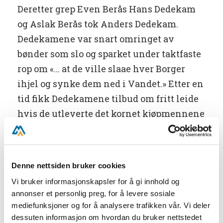
Deretter grep Even Berås Hans Dedekam
og Aslak Berås tok Anders Dedekam.
Dedekamene var snart omringet av
bønder som slo og sparket under taktfaste
rop om «... at de ville slaae hver Borger
ihjel og synke dem ned i Vandet.» Etter en
tid fikk Dedekamene tilbud om fritt leide
hvis de utleverte det kornet kjøpmennene
skjulte og gikk på bøndenes parti. Da
Dedekamene takket nei til tilbudet,
fortsatte voldshandlingene. Så ilet Peder
Denne nettsiden bruker cookies
Dedekam til. Han ville redde sine brødre.
Vi bruker informasjonskapsler for å gi innhold og
Det gikk ikke bedre med ham. Bøndene slo
annonser et personlig preg, for å levere sosiale
ham ned med lekter. Noe senere ble
mediefunksjoner og for å analysere trafikken vår. Vi deler
brødrene i sterkt redusert tilstand
dessuten informasjon om hvordan du bruker nettstedet