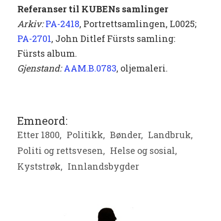
Referanser til KUBENs samlinger
Arkiv:
PA-2418
, Portrettsamlingen, L0025;
PA-2701
, John Ditlef Fürsts samling:
Fürsts album.
Gjenstand:
AAM.B.0783
, oljemaleri.
Emneord:
Etter 1800,
Politikk,
Bønder,
Landbruk,
Politi og rettsvesen,
Helse og sosial,
Kyststrøk,
Innlandsbygder