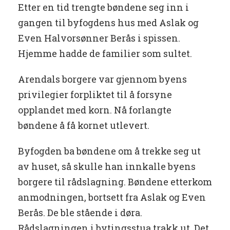
Etter en tid trengte bøndene seg inn i
gangen til byfogdens hus med Aslak og
Even Halvorsønner Berås i spissen.
Hjemme hadde de familier som sultet.
Arendals borgere var gjennom byens
privilegier forpliktet til å forsyne
opplandet med korn. Nå forlangte
bøndene å få kornet utlevert.
Byfogden ba bøndene om å trekke seg ut
av huset, så skulle han innkalle byens
borgere til rådslagning. Bøndene etterkom
anmodningen, bortsett fra Aslak og Even
Berås. De ble stående i døra.
Rådslagningen i bytingsstua trakk ut. Det