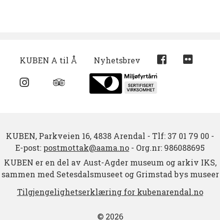
KUBEN A til Å
Nyhetsbrev
KUBEN,
Parkveien 16,
4838 Arendal
-
Tlf: 37 01 79 00
-
E-post:
postmottak@aama.no
-
Org.nr: 986088695
KUBEN er en del av Aust-Agder museum og arkiv IKS,
sammen med Setesdalsmuseet og Grimstad bys museer
Tilgjengelighetserklæring for kubenarendal.no
© 2026