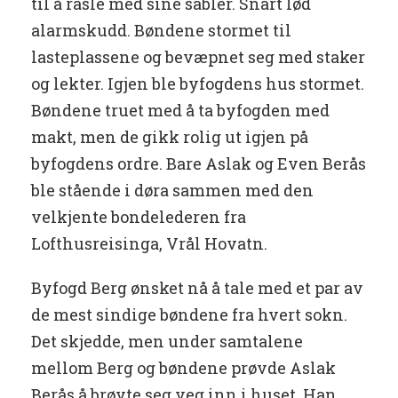
til å rasle med sine sabler. Snart lød
alarmskudd. Bøndene stormet til
lasteplassene og bevæpnet seg med staker
og lekter. Igjen ble byfogdens hus stormet.
Bøndene truet med å ta byfogden med
makt, men de gikk rolig ut igjen på
byfogdens ordre. Bare Aslak og Even Berås
ble stående i døra sammen med den
velkjente bondelederen fra
Lofthusreisinga, Vrål Hovatn.
Byfogd Berg ønsket nå å tale med et par av
de mest sindige bøndene fra hvert sokn.
Det skjedde, men under samtalene
mellom Berg og bøndene prøvde Aslak
Berås å brøyte seg veg inn i huset. Han