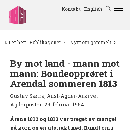
Kontakt
English
Du er her:
Publikasjoner
Nytt om gammelt
By mot land - mann mot
mann: Bondeopprøret i
Arendal sommeren 1813
Gustav Sætra, Aust-Agder-Arkivet
Agderposten 23. februar 1984
Årene 1812 og 1813 var preget av mangel
på korn og en utstrakt nød. Rundt om i