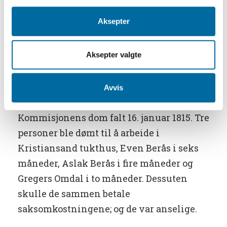
sekretær Kiersgaard i Kristiansand
Stiftoverrett. Omfattende forhør av de
Aksepter
arresterte, de øvrige bøndene, Arendals
innbyggere og embetsmennene fulgte.
Aksepter valgte
Det er på grunnlag av disse forhørene det
har vært mulig å rekonstruere hva som
Avvis
skjedde under opprøret.
Kommisjonens dom falt 16. januar 1815. Tre
personer ble dømt til å arbeide i
Kristiansand tukthus, Even Berås i seks
måneder, Aslak Berås i fire måneder og
Gregers Omdal i to måneder. Dessuten
skulle de sammen betale
saksomkostningene; og de var anselige.