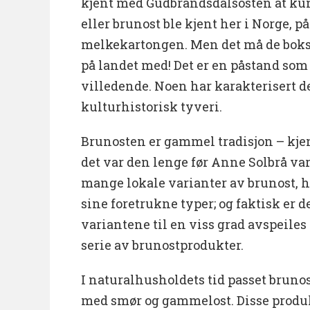
kjent med Gudbrandsdalsosten at kun
eller brunost ble kjent her i Norge, på
melkekartongen. Men det må de bokst
på landet med! Det er en påstand som 
villedende. Noen har karakterisert d
kulturhistorisk tyveri.
Brunosten er gammel tradisjon – kjen
det var den lenge før Anne Solbrå var 
mange lokale varianter av brunost, 
sine foretrukne typer; og faktisk er de
variantene til en viss grad avspeiles 
serie av brunostprodukter.
I naturalhusholdets tid passet brun
med smør og gammelost. Disse produkt