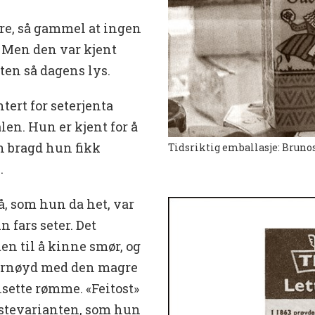
re, så gammel at ingen
. Men den var kjent
ten så dagens lys.
tert for seterjenta
en. Hun er kjent for å
n bragd hun fikk
Tidsriktig emballasje: Brunos
.
å, som hun da het, var
 fars seter. Det
n til å kinne smør, og
fornøyd med den magre
lsette rømme. «Feitost»
stevarianten, som hun