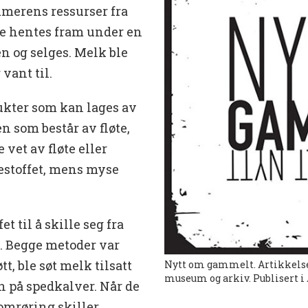
mmerens ressurser fra
ne hentes fram under en
en og selges. Melk ble
 vant til.
dukter som kan lages av
n som består av fløte,
 vet av fløte eller
testoffet, mens myse
et til å skille seg fra
t. Begge metoder var
tt, ble søt melk tilsatt
Nytt om gammelt. Artikkelse
museum og arkiv. Publisert i
n på spedkalver. Når de
 omrøring skiller