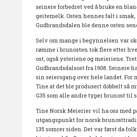
seinere forbedret ved å bruke en blan
geitemelk. Osten hennes falt i smak,
Gudbrandsdalen ble denne osten send
Selv om mange i begynnelsen var ske
rømme i brunosten tok flere etter hve
ost, også ysteriene og meieriene. Tre
Gudbrandsdalsost fra 1908. Seinere h
sin seiersgang over hele landet. For 
Tine at det ble produsert dobbelt så
G35 som alle andre typer brunost til
Tine Norsk Meierier vil ha oss med på 
utgangspunkt for norsk brunosttradis
135 somrer siden. Det var først da folk