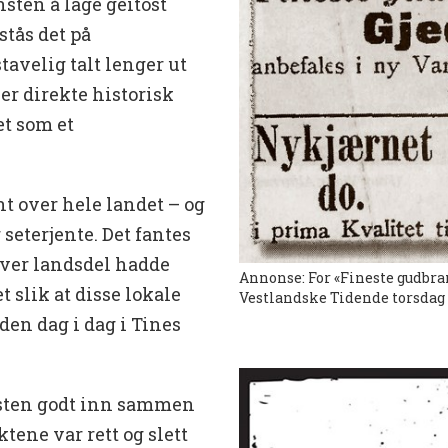
sten å lage geitost
stås det på
avelig talt lenger ut
er direkte historisk
et som et
t over hele landet – og
seterjente. Det fantes
hver landsdel hadde
Annonse: For «Fineste gudbra
t slik at disse lokale
Vestlandske Tidende torsdag 
den dag i dag i Tines
osten godt inn sammen
ene var rett og slett