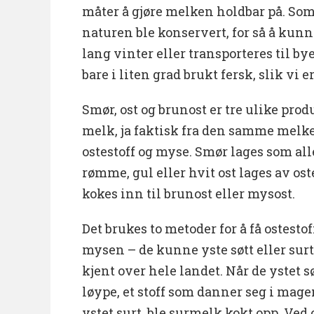
måter å gjøre melken holdbar på. So
naturen ble konservert, for så å kun
lang vinter eller transporteres til by
bare i liten grad brukt fersk, slik vi er
Smør, ost og brunost er tre ulike pro
melk, ja faktisk fra den samme melke
ostestoff og myse. Smør lages som alle
rømme, gul eller hvit ost lages av os
kokes inn til brunost eller mysost.
Det brukes to metoder for å få ostestoff
mysen – de kunne yste søtt eller sur
kjent over hele landet. Når de ystet sø
løype, et stoff som danner seg i mage
ystet surt, ble surmelk kokt opp. Ved