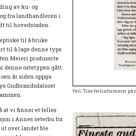
ding av ku- og
 og fra landhandleren i
t til hovedstaden.
ptiske til å bruke
rt til å lage denne type
tten Meieri produserte
ar denne ostetypen gått
noen år siden oppga
 mye Gudbrandsdalsost
Feil: Tine feilinformerer p
 sammen.
at vi finner et felles
jon i Annes seterbu for
 ut over landet ble