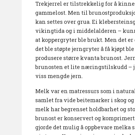
Trekjerrel er tilstrekkelig for å kinn
gammelost. Men til brunostproduksjo
kan settes over grua. Ei klebersteins
vikingtida og i middelalderen – kunn
at koppergryter ble brukt. Men det er 
det ble støpte jerngryter å få kjøpt bl
produsere større kvanta brunost. Jer
brunosten et lite næringstilskudd – je
viss mengde jern.
Melk var en matressurs som i natural
samlet fra vide beitemarker i skog og
melk har begrenset holdbarhet og sto
brunost er konservert og komprimer
gjorde det mulig å oppbevare melka s