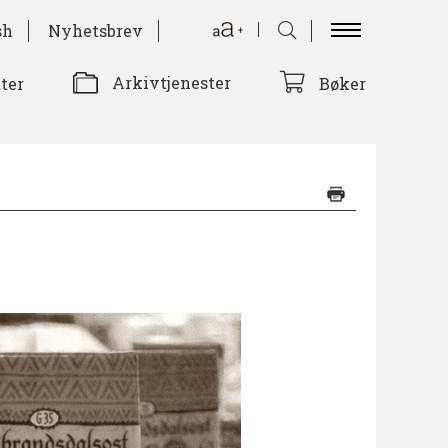
sh
Nyhetsbrev
Arkivtjenester
tter
Bøker