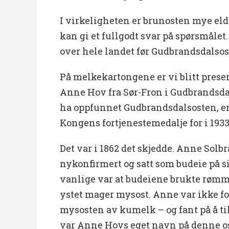
I virkeligheten er brunosten mye eld
kan gi et fullgodt svar på spørsmålet
over hele landet før Gudbrandsdalsos
På melkekartongene er vi blitt presen
Anne Hov fra Sør-Fron i Gudbrandsdal
ha oppfunnet Gudbrandsdalsosten, e
Kongens fortjenestemedalje for i 1933
Det var i 1862 det skjedde. Anne Solbr
nykonfirmert og satt som budeie på sin
vanlige var at budeiene brukte rømme
ystet mager mysost. Anne var ikke 
mysosten av kumelk – og fant på å ti
var Anne Hovs eget navn på denne o