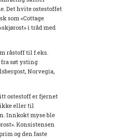
e. Det hvite ostestoffet
isk som «Cottage
skjørost» i tråd med
 råstoff til f.eks.
fra søt ysting
lsbergost, Norvegia,
t ostestoff er fjernet
kke eller til
n. Innkokt myse ble
rost». Konsistensen
rim og den faste