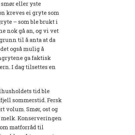
e smør eller yste
n kreves ei gryte som
gryte – som ble brukt i
e nok gå an, og vi vet
grunn til å anta at da
e det også mulig å
ngrytene ga faktisk
rn. I dag tilsettes en
husholdets tid ble
 fjell sommerstid. Fersk
rt volum. Smør, ost og
t melk. Konserveringen
om matforråd til