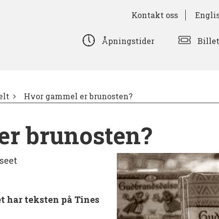
Kontakt oss
Engli
Bille
Åpningstider
lt
Hvor gammel er brunosten?
er brunosten?
seet
t har teksten på Tines