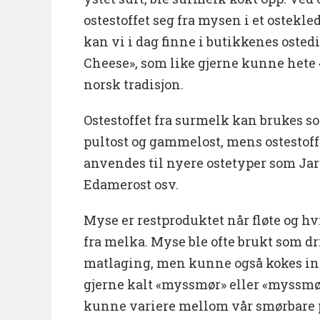
ostestoffet seg fra mysen i et ostekled
kan vi i dag finne i butikkenes osted
Cheese», som like gjerne kunne hete «
norsk tradisjon.
Ostestoffet fra surmelk kan brukes som
pultost og gammelost, mens ostestoff 
anvendes til nyere ostetyper som Jar
Edamerost osv.
Myse er restproduktet når fløte og hvit
fra melka. Myse ble ofte brukt som dri
matlaging, men kunne også kokes in
gjerne kalt «myssmør» eller «myssmø
kunne variere mellom vår smørbare p