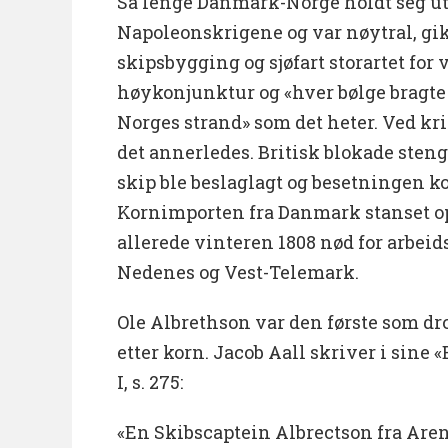
Så lenge Danmark-Norge holdt seg u
Napoleonskrigene og var nøytral, gikk
skipsbygging og sjøfart storartet for v
høykonjunktur og «hver bølge bragte 
Norges strand» som det heter. Ved kri
det annerledes. Britisk blokade sten
skip ble beslaglagt og besetningen k
Kornimporten fra Danmark stanset opp
allerede vinteren 1808 nød for arbeid
Nedenes og Vest-Telemark.
Ole Albrethson var den første som dro
etter korn. Jacob Aall skriver i sine 
I, s. 275:
«En Skibscaptein Albrectson fra Aren