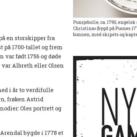
Punsjebolle, ca. 1790, engels
Christina» (bygd på Pusnes 17
bunnen, med skipets og kapte
på en storskipper fra
t på 1700-tallet og frem
 var født 1756 og døde
 var Albreth eller Olsen
d i år to verdifulle
n, frøken Astrid
nodier: Oles portrett og
Arendal bygde i 1778 et