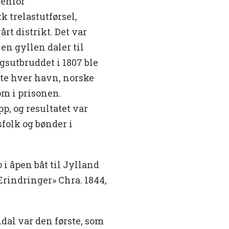
tenfor
 trelastutførsel,
årt distrikt. Det var
en gyllen daler til
gsutbruddet i 1807 ble
gte hver havn, norske
om i prisonen.
, og resultatet var
sfolk og bønder i
 i åpen båt til Jylland
«Erindringer» Chra. 1844,
dal var den første, som