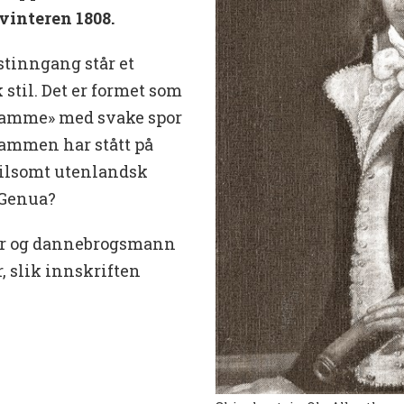
vinteren 1808.
stinngang står et
til. Det er formet som
«flamme» med svake spor
lammen har stått på
tvilsomt utenlandsk
 Genua?
per og dannebrogsmann
, slik innskriften