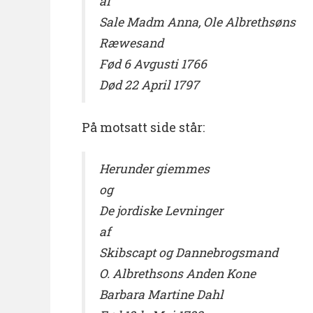
af
Sale Madm Anna, Ole Albrethsøns
Ræwesand
Fød 6 Avgusti 1766
Død 22 April 1797
På motsatt side står:
Herunder giemmes
og
De jordiske Levninger
af
Skibscapt og Dannebrogsmand
O. Albrethsons Anden Kone
Barbara Martine Dahl