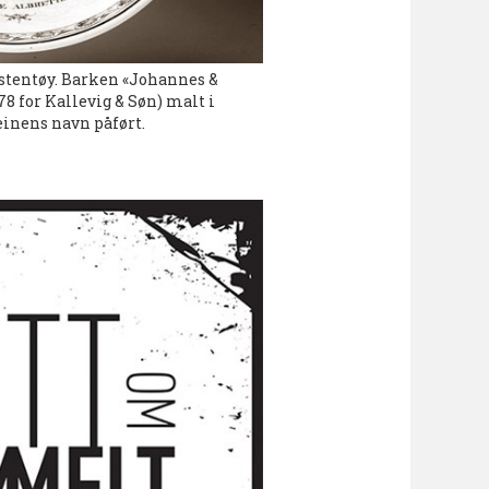
k stentøy. Barken «Johannes &
78 for Kallevig & Søn) malt i
inens navn påført.