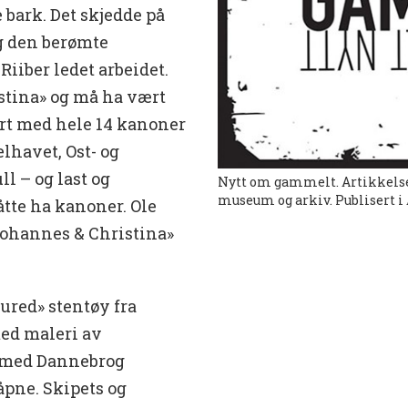
 bark. Det skjedde på
g den berømte
iber ledet arbeidet.
stina» og må ha vært
ert med hele 14 kanoner
lhavet, Ost- og
l – og last og
Nytt om gammelt. Artikkelse
museum og arkiv. Publisert i
åtte ha kanoner. Ole
Johannes & Christina»
ured» stentøy fra
med maleri av
l med Dannebrog
åpne. Skipets og