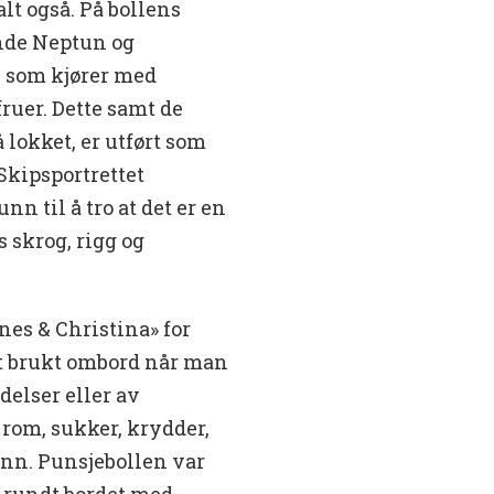
t også. På bollens
nde Neptun og
, som kjører med
ruer. Dette samt de
 lokket, er utført som
 Skipsportrettet
nn til å tro at det er en
s skrog, rigg og
nes & Christina» for
rt brukt ombord når man
elser eller av
 rom, sukker, krydder,
ann. Punsjebollen var
 rundt bordet med