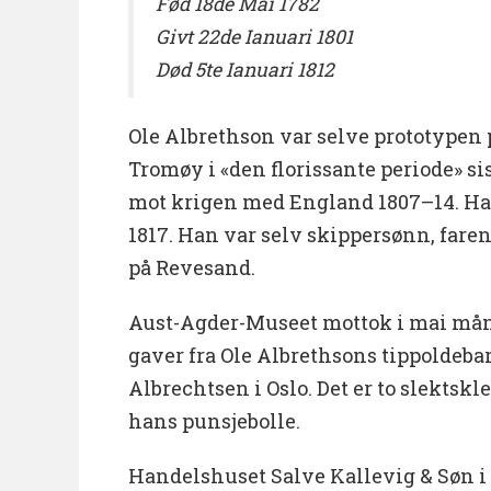
Fød 18de Mai 1782
Givt 22de Ianuari 1801
Død 5te Ianuari 1812
Ole Albrethson var selve prototypen 
Tromøy i «den florissante periode» sis
mot krigen med England 1807–14. Han
1817. Han var selv skippersønn, faren
på Revesand.
Aust-Agder-Museet mottok i mai måne
gaver fra Ole Albrethsons tippoldebar
Albrechtsen i Oslo. Det er to slektskle
hans punsjebolle.
Handelshuset Salve Kallevig & Søn i 