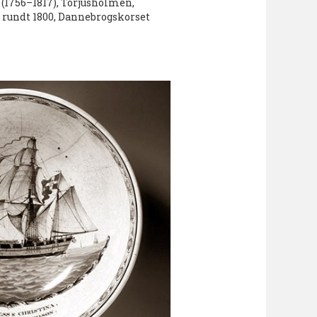
(1756–1817), Torjusholmen,
a rundt 1800, Dannebrogskorset