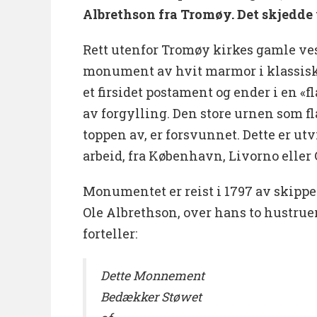
Albrethson fra Tromøy. Det skjedde 
Rett utenfor Tromøy kirkes gamle ve
monument av hvit marmor i klassisk s
et firsidet postament og ender i en 
av forgylling. Den store urnen som f
toppen av, er forsvunnet. Dette er u
arbeid, fra København, Livorno eller
Monumentet er reist i 1797 av skip
Ole Albrethson, over hans to hustruer
forteller:
Dette Monnement
Bedækker Støwet