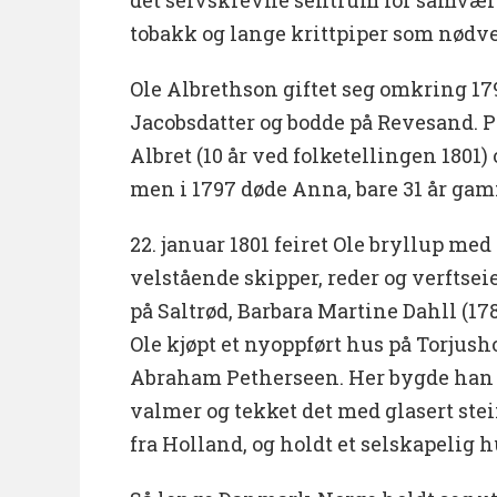
tobakk og lange krittpiper som nødve
Ole Albrethson giftet seg omkring 1
Jacobsdatter og bodde på Revesand. P
Albret (10 år ved folketellingen 1801) o
men i 1797 døde Anna, bare 31 år ga
22. januar 1801 feiret Ole bryllup med
velstående skipper, reder og verftse
på Saltrød, Barbara Martine Dahll (17
Ole kjøpt et nyoppført hus på Torjus
Abraham Petherseen. Her bygde han o
valmer og tekket det med glasert ste
fra Holland, og holdt et selskapelig hu