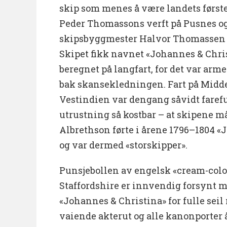
skip som menes å være landets første
Peder Thomassons verft på Pusnes o
skipsbyggmester Halvor Thomassen Ri
Skipet fikk navnet «Johannes & Chri
beregnet på langfart, for det var arm
bak skansekledningen. Fart på Midde
Vestindien var dengang såvidt fareful
utrustning så kostbar – at skipene m
Albrethson førte i årene 1796–1804 «
og var dermed «storskipper».
Punsjebollen av engelsk «cream-colo
Staffordshire er innvendig forsynt 
«Johannes & Christina» for fulle sei
vaiende akterut og alle kanonporter 