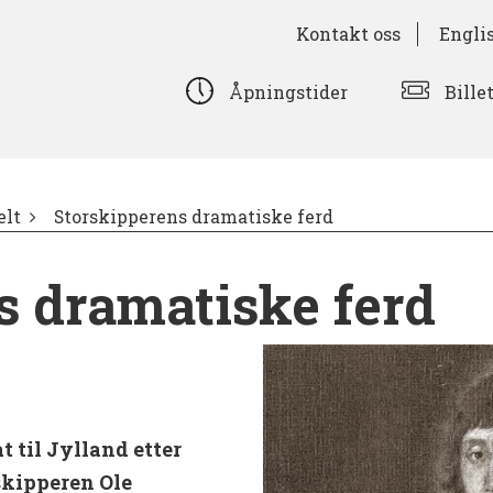
Kontakt oss
Engli
Bille
Åpningstider
lt
Storskipperens dramatiske ferd
s dramatiske ferd
t til Jylland etter
skipperen Ole