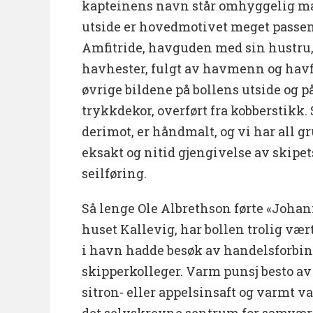
kapteinens navn står omhyggelig mal
utside er hovedmotivet meget passe
Amfitride, havguden med sin hustru
havhester, fulgt av havmenn og havf
øvrige bildene på bollens utside og på
trykkdekor, overført fra kobberstikk.
derimot, er håndmalt, og vi har all gru
eksakt og nitid gjengivelse av skipet
seilføring.
Så lenge Ole Albrethson førte «Johan
huset Kallevig, har bollen trolig væ
i havn hadde besøk av handelsforbind
skipperkolleger. Varm punsj besto av
sitron- eller appelsinsaft og varmt v
det selvskrevne sentrum for samvær