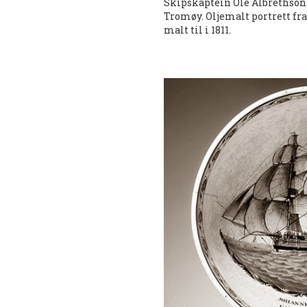
Skipskaptein Ole Albrethson 
Tromøy. Oljemalt portrett fr
malt til i 1811.