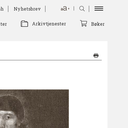
sh
Nyhetsbrev
Arkivtjenester
tter
Bøker