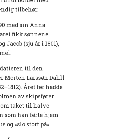
ndig tilbehør.
790 med sin Anna
aret fikk sønnene
g Jacob (sju år i 1801),
mmel.
 datteren til den
ier Morten Larssøn Dahll
82–1812). Året før hadde
holmen av skipsfører
m taket til halve
in som han førte hjem
s og «slo stort på».