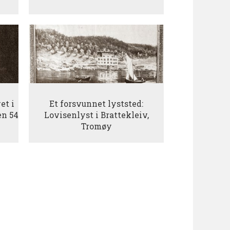
et i
Et forsvunnet lyststed:
en 54
Lovisenlyst i Brattekleiv,
Tromøy