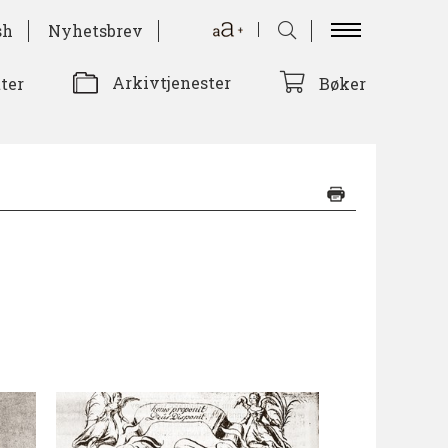
sh
Nyhetsbrev
Arkivtjenester
tter
Bøker