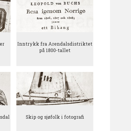
er
Inntrykk fra Arendalsdistriktet
på 1800-tallet
esdal
Skip og sjøfolk i fotografi