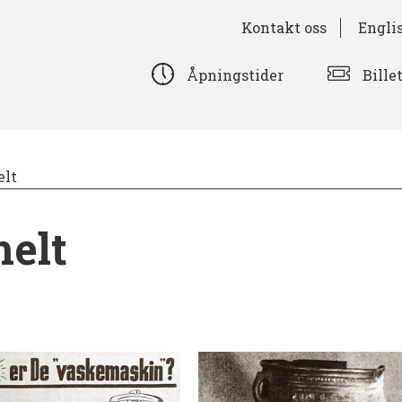
Kontakt oss
Engli
Bille
Åpningstider
lt
elt