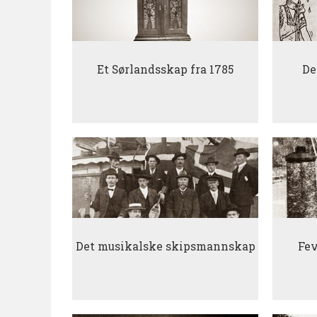
Et Sørlandsskap fra 1785
De
Det musikalske skipsmannskap
Fev