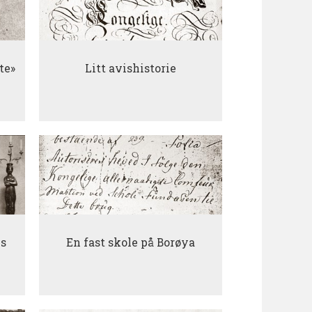
te»
Litt avishistorie
is
En fast skole på Borøya