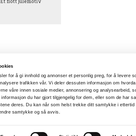
Et flott julemotiv
ookies
er for å gi innhold og annonser et personlig preg, for å levere s
nalysere trafikken vår. Vi deler dessuten informasjon om hvorda
nerne våre innen sosiale medier, annonsering og analysearbeid, 
formasjon du har gjort tilgjengelig for dem, eller som de har sa
tene deres. Du kan når som helst trekke ditt samtykke i ettertid
4838 Arendal
-
Tlf: 37 01 79 00
-
E-post:
postmottak@aama
 endre samtykke og så avvis.
Agder museum og arkiv IKS, sammen med Setesdalsmuse
Tilgjengelighetserklæring for kubenarendal.no