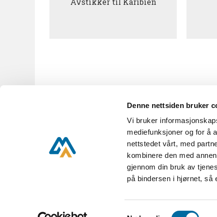
Avstikker til Karibien
Denne nettsiden bruker c
Vi bruker informasjonskapsl
KUBEN A til Å
Nyhetsbrev
mediefunksjoner og for å a
nettstedet vårt, med part
kombinere den med annen in
gjennom din bruk av tjenes
KUBEN,
Parkveien 16,
på bindersen i hjørnet, så
KUBEN er en del av Aust-
Samtykkevalg