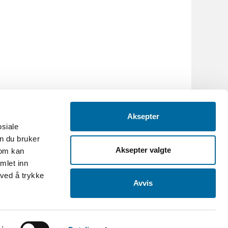
Aksepter
osiale
n du bruker
Aksepter valgte
som kan
mlet inn
 ved å trykke
Avvis
.no
-
Org.nr: 986088695
et og Grimstad bys museer